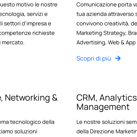
questo motivo le nostre
Comunicazione porta va
ecnologia, servizi e
tua azienda attraverso s
i settori d’impresa e
convivono creatività, d
 competenze richieste
Marketing Strategy, Bra
i mercato.
Advertising, Web & App
Scopri di più
e, Networking &
CRM, Analytic
Management
ema tecnologico della
Le nostre soluzioni sempl
tiamo soluzioni
della Direzione Marketi