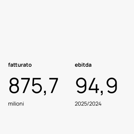
fatturato
ebitda
875,7
94,9
milioni
2025/2024