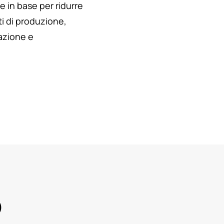
ne in base per ridurre
i di produzione,
iazione e
o