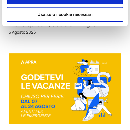
Viticoltura di Precisione: più dati,
Usa solo i cookie necessari
meno sprechi, decisioni migliori
5 Agosto 2026