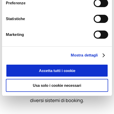
Preferenze
Gestisce la pianificazione e la
consuntivazione delle attività/risorse
Statistiche
impiegate durante le funzioni di sbarco e
movimentazione merce tracciando costi e
Marketing
ricavi ad esse legati.
Mostra dettagli
Accetta tutti i cookie
Permette di gestire il back office di
Usa solo i cookie necessari
biglietteria/prenotazione interfacciandosi con
diversi sistemi di booking.