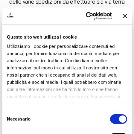
delle varie spedizioni da effettuare sia via terra
(camion/treno) che in altre modalità
(nave,etc..).
Questo sito web utilizza i cookie
Utilizziamo i cookie per personalizzare contenuti ed
annunci, per fornire funzionalità dei social media e per
analizzare il nostro traffico. Condividiamo inoltre
informazioni sul modo in cui utilizza il nostro sito con i
Rappresenta lo strumento ideale per le attività
nostri partner che si occupano di analisi dei dati web,
quotidiane di responsabili finanziari e
pubblicità e social media, i quali potrebbero combinarle
amministrativi, consulenti di direzione
con altre informazioni che ha fornito loro o che hanno
aziendale, tesorieri e imprenditori.
raccolto dal suo utilizzo dei loro servizi. Acconsenta ai
nostri cookie se continua ad utilizzare il nostro sito web.
Selezione
Necessario
del
consenso