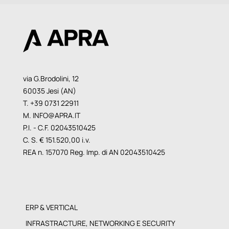
via G.Brodolini, 12
60035 Jesi (AN)
T. +39 0731 22911
M.
INFO@APRA.IT
P.I. - C.F. 02043510425
C. S. € 151.520,00 i.v.
REA n. 157070 Reg. Imp. di AN 02043510425
ERP & VERTICAL
INFRASTRACTURE, NETWORKING E SECURITY