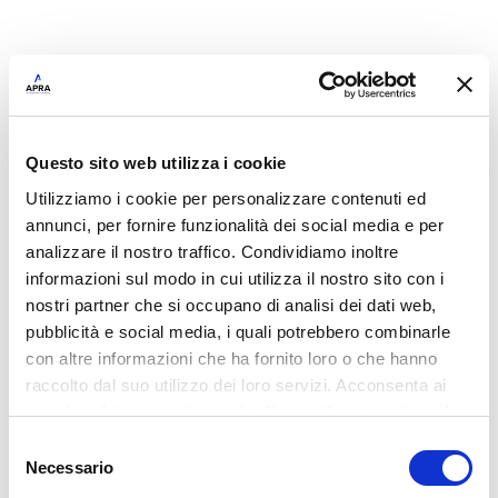
Questo sito web utilizza i cookie
Utilizziamo i cookie per personalizzare contenuti ed
annunci, per fornire funzionalità dei social media e per
analizzare il nostro traffico. Condividiamo inoltre
Articoli recenti
informazioni sul modo in cui utilizza il nostro sito con i
Viticoltura di Precisione: più dati, meno
nostri partner che si occupano di analisi dei dati web,
sprechi, decisioni migliori
pubblicità e social media, i quali potrebbero combinarle
con altre informazioni che ha fornito loro o che hanno
raccolto dal suo utilizzo dei loro servizi. Acconsenta ai
Assistenza estiva 2026
nostri cookie se continua ad utilizzare il nostro sito web.
Quaderno di Campagna Digitale: da obbligo
Selezione
Necessario
del
normativo a opportunità per le aziende