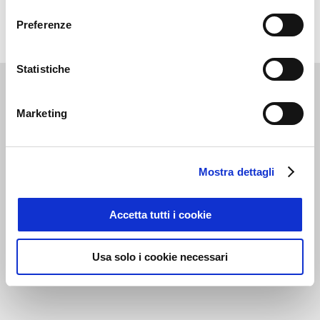
consenso
vitivinicole
Preferenze
Statistiche
Marketing
Mostra dettagli
via G.Brodolini, 12
60035 Jesi (AN)
T. +39 0731 22911
Accetta tutti i cookie
M.
INFO@APRA.IT
P.I. - C.F. 02043510425
Usa solo i cookie necessari
C. S. € 151.520,00 i.v.
REA n. 157070 Reg. Imp. di AN 02043510425