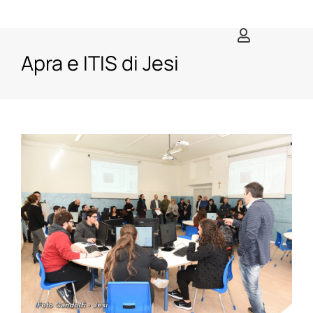
Salta
al
contenuto
Apra e ITIS di Jesi
Ingrandisci
immagine