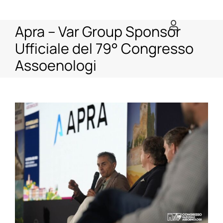
Salta
al
Apra – Var Group Sponsor
contenuto
Ufficiale del 79° Congresso
Assoenologi
Ingrandisci
immagine