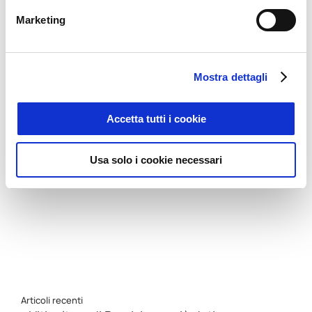
Quaderno di
Evento Apra 2026
Campagna Digitale:
6 Luglio 2026
Marketing
da obbligo
normativo a
opportunità per le
Mostra dettagli
aziende vitivinicole
21 Luglio 2026
Accetta tutti i cookie
Usa solo i cookie necessari
Articoli recenti