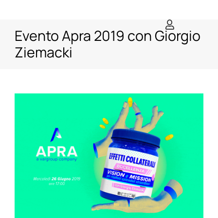
Salta
al
Evento Apra 2019 con Giorgio
contenuto
Ziemacki
Ingrandisci
immagine