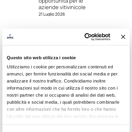
opportunità per le
aziende vitivinicole
21 Luglio 2026
Questo sito web utilizza i cookie
Utilizziamo i cookie per personalizzare contenuti ed
annunci, per fornire funzionalità dei social media e per
analizzare il nostro traffico. Condividiamo inoltre
informazioni sul modo in cui utilizza il nostro sito con i
nostri partner che si occupano di analisi dei dati web,
Articoli recenti
pubblicità e social media, i quali potrebbero combinarle
Viticoltura di Precisione: più dati, meno
con altre informazioni che ha fornito loro o che hanno
sprechi, decisioni migliori
raccolto dal suo utilizzo dei loro servizi. Acconsenta ai
nostri cookie se continua ad utilizzare il nostro sito web.
Assistenza estiva 2026