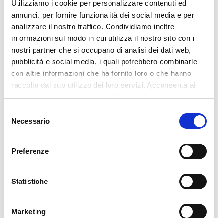
Utilizziamo i cookie per personalizzare contenuti ed
Industria 5.0, poiché aiutano a
pianificare e
annunci, per fornire funzionalità dei social media e per
rendicontare le attività produttive
e quindi
analizzare il nostro traffico. Condividiamo inoltre
ridurre gli sprechi ed ottimizzare l’utilizzo di
informazioni sul modo in cui utilizza il nostro sito con i
nostri partner che si occupano di analisi dei dati web,
risorse e di energia
.
pubblicità e social media, i quali potrebbero combinarle
con altre informazioni che ha fornito loro o che hanno
Ci hai già un po’ anticipato,
raccolto dal suo utilizzo dei loro servizi. Acconsenta ai
nostri cookie se continua ad utilizzare il nostro sito web.
ma spiegaci bene perchè è
Selezione
Necessario
del
importante dotarsi di un MES
consenso
e/o di un sistema di
Preferenze
schedulazione, nell’Industria
Statistiche
5.0.
Marketing