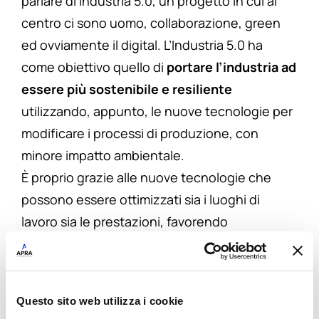
parlare di Industria 5.0, un progetto in cui al
centro ci sono uomo, collaborazione, green
ed ovviamente il digital. L’Industria 5.0 ha
come obiettivo quello di
portare l’industria ad
essere più sostenibile e resiliente
utilizzando, appunto, le nuove tecnologie per
modificare i processi di produzione, con
minore impatto ambientale.
È proprio grazie alle nuove tecnologie che
possono essere ottimizzati sia i luoghi di
lavoro sia le prestazioni, favorendo
l’
interazione fra uomo e macchina
.
I due sistemi di cui abbiamo parlato prima,
ovvero lo Schedulatore e il MES, possono
Questo sito web utilizza i cookie
davvero fare la differenza in un’ottica di