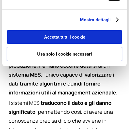
Con l’Industria 4.0 molti siti produttivi si sono
dotati di sensori e sistemi IoT, intelligenti e
Mostra dettagli
interconnessi. I dati rilevati da questi sensori
hanno bisogno di essere raccolti e soprattutto
Accetta tutti i cookie
letti da sistemi in grado di generare
conoscenza utilizzabile e fornire quindi
Usa solo i cookie necessari
informazioni significative sull’andamento della
produzione. Per farlo occorre dotarsi di un
sistema MES
, l’unico capace di
valorizzare i
dati tramite algoritmi
e quindi
fornire
informazioni utili al management aziendale
.
I sistemi MES
traducono il dato e gli danno
significato
, permettendo così, di avere una
conoscenza precisa di ciò che avviene in