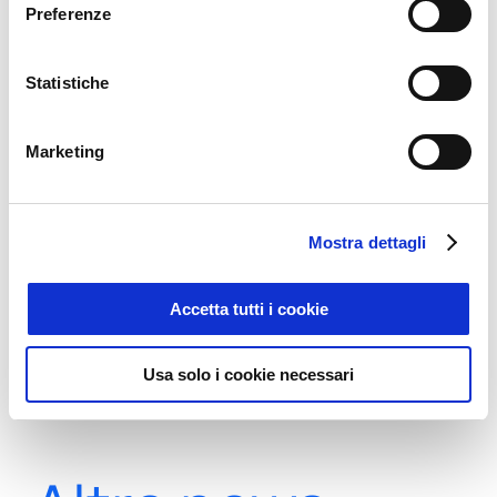
sistema di
monitoraggio architetturale
e di
Preferenze
un
partner tecnologico
in grado di supportare
24 ore su 24 gli uffici IT aziendali.
Statistiche
Marketing
Simone Ciamberlini / Team Leader, Network &
System Administrator
Mostra dettagli
Accetta tutti i cookie
28 Gennaio 2021
|
news
Usa solo i cookie necessari