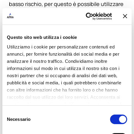
basso rischio, per questo è possibile utilizzare
il sistema come vero e proprio
strumento di
analisi predittiva
, in grado di osservare ed
avvertire in largo anticipo il verificarsi di un
Questo sito web utilizza i cookie
disservizio, a seconda dello stato di salute dei
Utilizziamo i cookie per personalizzare contenuti ed
sistemi aziendali.
annunci, per fornire funzionalità dei social media e per
analizzare il nostro traffico. Condividiamo inoltre
informazioni sul modo in cui utilizza il nostro sito con i
Un’infrastruttura informatica in salute
nostri partner che si occupano di analisi dei dati web,
garantisce l’efficiente svolgimento delle
pubblicità e social media, i quali potrebbero combinarle
attività quotidiane
di un’azienda. I
con altre informazioni che ha fornito loro o che hanno
raccolto dal suo utilizzo dei loro servizi. Acconsenta ai
responsabili IT hanno il compito di governare e
nostri cookie se continua ad utilizzare il nostro sito web.
provvedere al corretto funzionamento di un
Selezione
numero sempre crescente di elementi, per
Necessario
del
questo non è più possibile prescindere da un
consenso