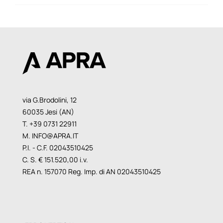
via G.Brodolini, 12
60035 Jesi (AN)
T. +39 0731 22911
M.
INFO@APRA.IT
P.I. - C.F. 02043510425
C. S. € 151.520,00 i.v.
REA n. 157070 Reg. Imp. di AN 02043510425