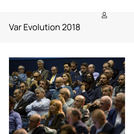
Salta
al
contenuto
Var Evolution 2018
Ingrandisci
immagine