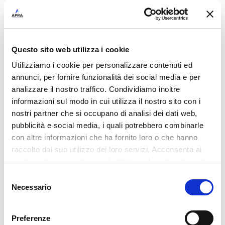
Questo sito web utilizza i cookie
Utilizziamo i cookie per personalizzare contenuti ed
annunci, per fornire funzionalità dei social media e per
Quaderno di
Evento Apra 2026
analizzare il nostro traffico. Condividiamo inoltre
Campagna Digitale:
6 Luglio 2026
informazioni sul modo in cui utilizza il nostro sito con i
da obbligo
nostri partner che si occupano di analisi dei dati web,
normativo a
pubblicità e social media, i quali potrebbero combinarle
opportunità per le
con altre informazioni che ha fornito loro o che hanno
aziende vitivinicole
raccolto dal suo utilizzo dei loro servizi. Acconsenta ai
21 Luglio 2026
nostri cookie se continua ad utilizzare il nostro sito web.
Selezione
Necessario
del
consenso
Preferenze