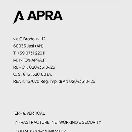
via G.Brodolini, 12
60035 Jesi (AN)
T. +39 0731 22911
M.
INFO@APRA.IT
P.I. - C.F. 02043510425
C. S. € 151.520,00 i.v.
REA n. 157070 Reg. Imp. di AN 02043510425
ERP & VERTICAL
INFRASTRACTURE, NETWORKING E SECURITY