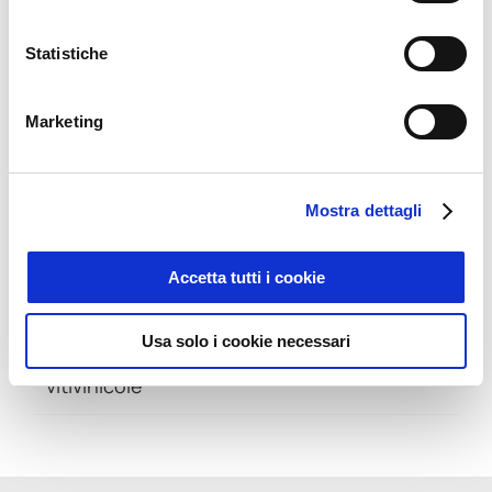
Statistiche
Marketing
Articoli recenti
Viticoltura di Precisione: più dati, meno
Mostra dettagli
sprechi, decisioni migliori
Assistenza estiva 2026
Accetta tutti i cookie
Quaderno di Campagna Digitale: da obbligo
Usa solo i cookie necessari
normativo a opportunità per le aziende
vitivinicole