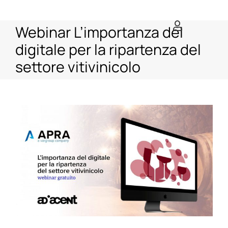
Salta
al
Webinar L’importanza del
contenuto
digitale per la ripartenza del
settore vitivinicolo
Ingrandisci
immagine