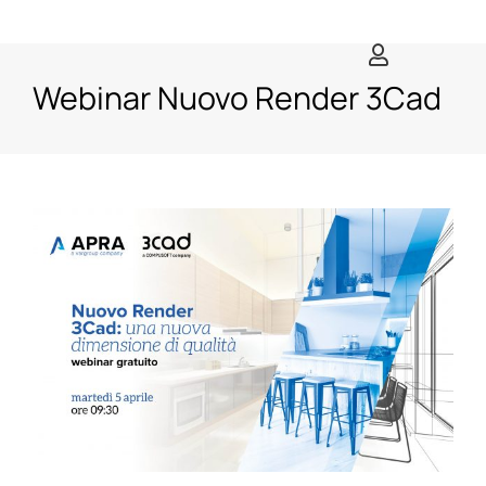
Salta
al
contenuto
Webinar Nuovo Render 3Cad
Ingrandisci
immagine