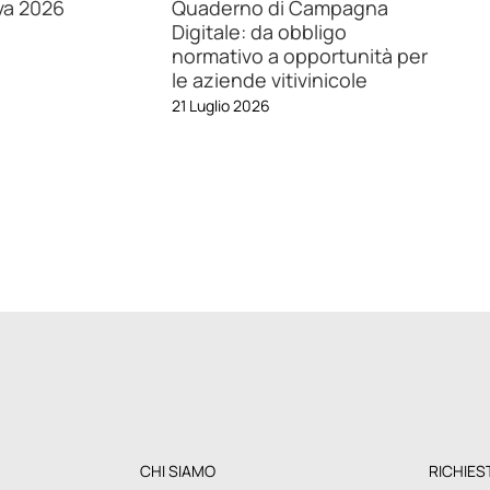
r Cantine:
Ci vediamo a Enovitis in
 la
campo 2026!
one della filiera
4 Giugno 2026
imandabile
6
CHI SIAMO
RICHIES