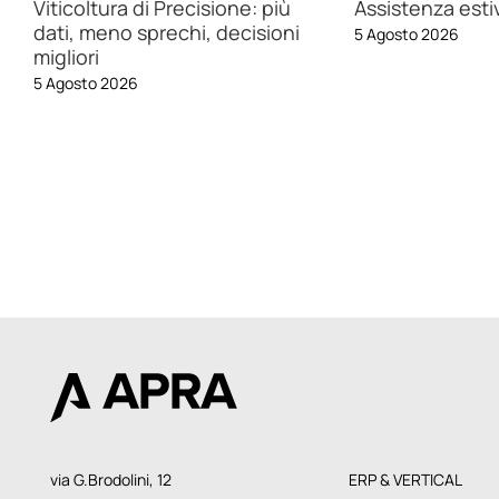
Evento Apra 2026
Software pe
perché oggi
6 Luglio 2026
r
digitalizzazi
non è più r
30 Giugno 202
via G.Brodolini, 12
ERP & VERTICAL