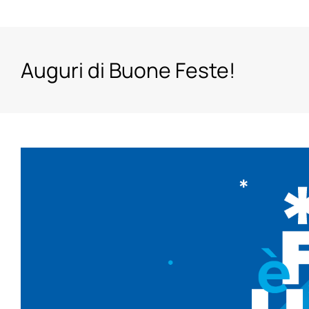
Salta
al
contenuto
Auguri di Buone Feste!
Ingrandisci
immagine