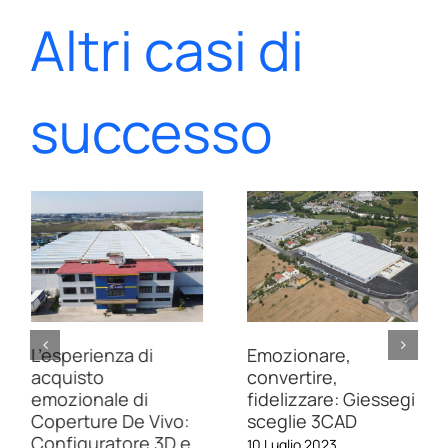
Altri casi di
successo
L’esperienza di
Emozionare,
acquisto
convertire,
emozionale di
fidelizzare: Giessegi
Coperture De Vivo:
sceglie 3CAD
Configuratore 3D e
10 Luglio 2023