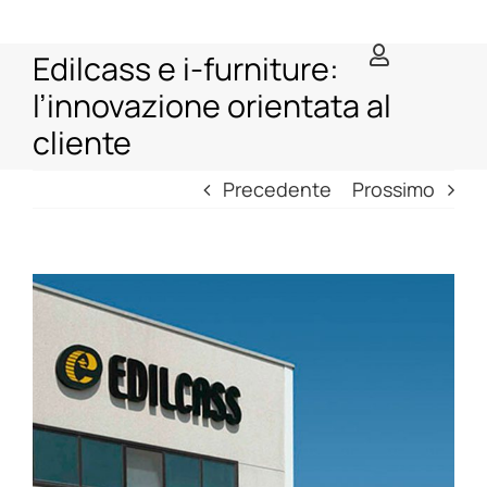
Salta
al
Edilcass e i-furniture:
contenuto
l’innovazione orientata al
cliente
Precedente
Prossimo
View
Larger
Image