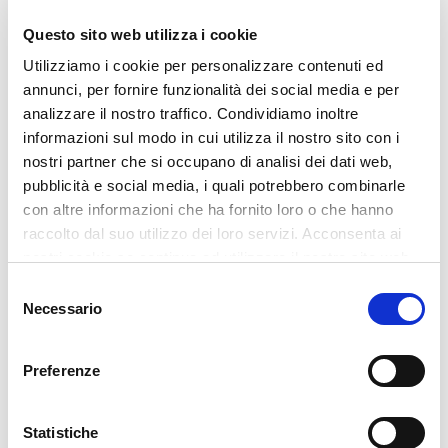
rispetto dei tempi e dei costi
Questo sito web utilizza i cookie
“Grazie alla collaborazione con il team di i-
Utilizziamo i cookie per personalizzare contenuti ed
annunci, per fornire funzionalità dei social media e per
furniture abbiamo riscritto il nostro modo di
analizzare il nostro traffico. Condividiamo inoltre
pensare la gestione degli ordini; e non
informazioni sul modo in cui utilizza il nostro sito con i
parliamo di sola innovazione tecnologica, ma
nostri partner che si occupano di analisi dei dati web,
pubblicità e social media, i quali potrebbero combinarle
di innovazione gestionale che ha consentito
con altre informazioni che ha fornito loro o che hanno
di rivedere e vecchie logiche e modificato i
raccolto dal suo utilizzo dei loro servizi. Acconsenta ai
flussi informativi, ottimizzato le attività dei
nostri cookie se continua ad utilizzare il nostro sito web.
collaboratori coinvolti a beneficio dei processi
Selezione
Necessario
interni. I risultati sono tangibili: riduzione dei
del
consenso
tempi di gestione, dall’acquisizione alla messa
Preferenze
in produzione dell’ordine, modifiche attuabili
rapidamente, lead time ridotto, date di
Statistiche
consegna garantite. Tutti elementi che