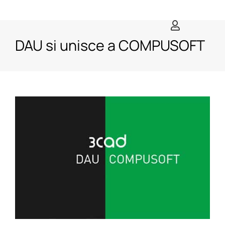
Salta
al
contenuto
DAU si unisce a COMPUSOFT
Ingrandisci
immagine