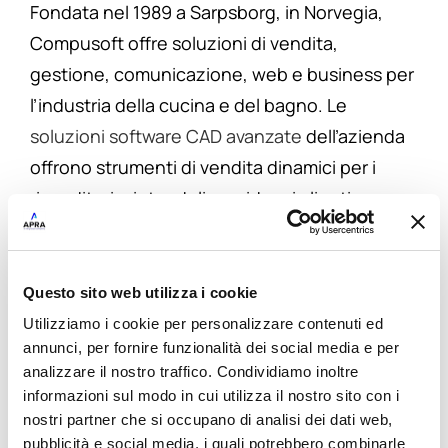
Fondata nel 1989 a Sarpsborg, in Norvegia,
Compusoft offre soluzioni di vendita,
gestione, comunicazione, web e business per
l’industria della cucina e del bagno. Le
soluzioni software CAD avanzate
dell’azienda
offrono strumenti di vendita dinamici per i
rivenditori, aiutandoli a guidare i clienti
attraverso l’intero processo di pianificazione,
dal progetto iniziale fino al prodotto installato.
Data la sua mission di creare un valore
Questo sito web utilizza i cookie
aggiunto per i propri clienti, Compusoft
Utilizziamo i cookie per personalizzare contenuti ed
annunci, per fornire funzionalità dei social media e per
combina lo sviluppo di software di alta qualità
analizzare il nostro traffico. Condividiamo inoltre
con forte dedizione al servizio clienti.
informazioni sul modo in cui utilizza il nostro sito con i
Compusoft opera in 14 paesi in tutta Europa,
nostri partner che si occupano di analisi dei dati web,
offre che in Sud Africa e Australia. Per maggiori
pubblicità e social media, i quali potrebbero combinarle