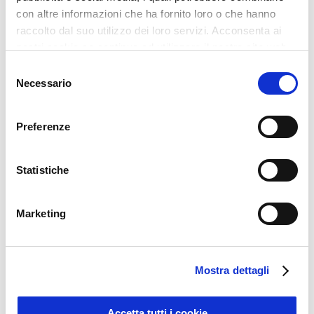
con altre informazioni che ha fornito loro o che hanno
informazioni, visitare
raccolto dal suo utilizzo dei loro servizi. Acconsenta ai
sito
www.compusollgroup.com
“.
nostri cookie se continua ad utilizzare il nostro sito web.
Selezione
Necessario
del
consenso
17 Gennaio 2019
|
news
Preferenze
Statistiche
Altre news
Marketing
Mostra dettagli
Accetta tutti i cookie