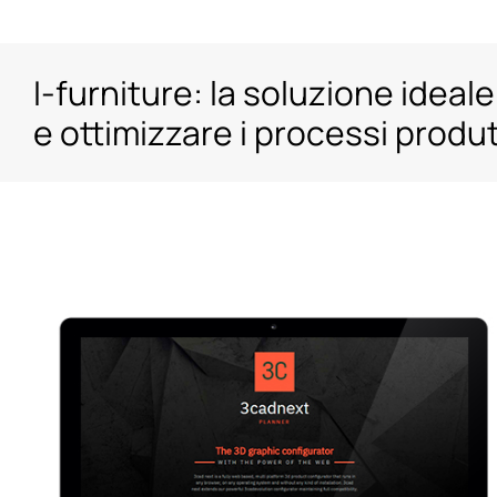
Salta
al
I-furniture: la soluzione ideale
contenuto
e ottimizzare i processi produt
Ingrandisci
immagine