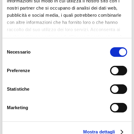
informazioni sul modo in cui utilizza il nostro sito con i
nostri partner che si occupano di analisi dei dati web,
pubblicità e social media, i quali potrebbero combinarle
con altre informazioni che ha fornito loro o che hanno
raccolto dal suo utilizzo dei loro servizi. Acconsenta ai
nostri cookie se continua ad utilizzare il nostro sito web.
Selezione
Necessario
del
Articoli recenti
consenso
Viticoltura di Precisione: più dati, meno
Preferenze
sprechi, decisioni migliori
Statistiche
Assistenza estiva 2026
Quaderno di Campagna Digitale: da obbligo
Marketing
normativo a opportunità per le aziende
vitivinicole
Mostra dettagli