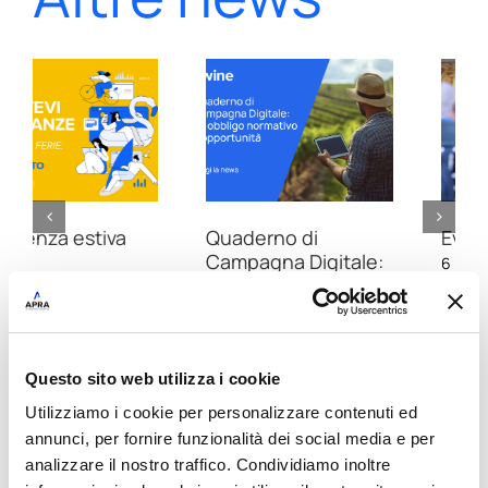
Quaderno di
Evento Apra 2026
Campagna Digitale:
6 Luglio 2026
da obbligo
normativo a
opportunità per le
aziende vitivinicole
Questo sito web utilizza i cookie
21 Luglio 2026
Utilizziamo i cookie per personalizzare contenuti ed
annunci, per fornire funzionalità dei social media e per
analizzare il nostro traffico. Condividiamo inoltre