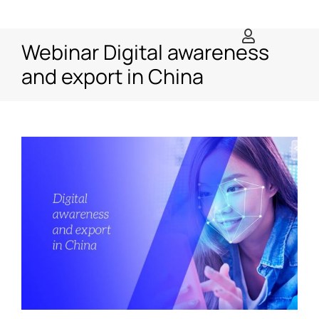
Salta
al
Webinar Digital awareness
contenuto
and export in China
Ingrandisci
immagine