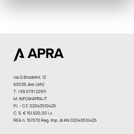
via G.Brodolini, 12
60035 Jesi (AN)
T. +39 0731 22911
M.
INFO@APRA.IT
P.I. - C.F. 02043510425
C. S. € 151.520,00 i.v.
REA n. 157070 Reg. Imp. di AN 02043510425