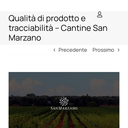
Salta
al
Qualità di prodotto e
contenuto
tracciabilità – Cantine San
Marzano
Precedente
Prossimo
View
Larger
Image