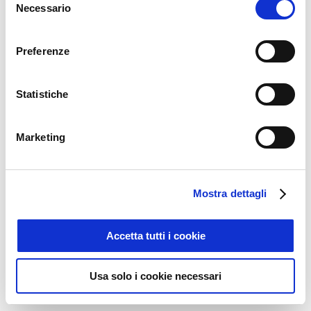
successo
Necessario
del
consenso
Preferenze
Statistiche
Marketing
Gruppo Caviro:
Consorzio Prosecco
l’informatica al
DOC e Apra:
servizio
l’integrazione che
Mostra dettagli
dell’informazione
crea sostenibilità
23 Febbraio 2023
3 Novembre 2021
Accetta tutti i cookie
Usa solo i cookie necessari