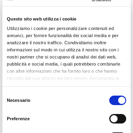
Questo sito web utilizza i cookie
Utilizziamo i cookie per personalizzare contenuti ed
Quaderno di
Evento Apra 2026
Campagna Digitale:
annunci, per fornire funzionalità dei social media e per
6 Luglio 2026
da obbligo
analizzare il nostro traffico. Condividiamo inoltre
normativo a
informazioni sul modo in cui utilizza il nostro sito con i
opportunità per le
nostri partner che si occupano di analisi dei dati web,
aziende vitivinicole
pubblicità e social media, i quali potrebbero combinarle
21 Luglio 2026
con altre informazioni che ha fornito loro o che hanno
raccolto dal suo utilizzo dei loro servizi. Acconsenta ai
nostri cookie se continua ad utilizzare il nostro sito web.
Selezione
Necessario
del
consenso
Preferenze