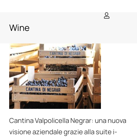
Salta
al
contenuto
Wine
Cantina Valpolicella Negrar: una nuova
visione aziendale grazie alla suite i-