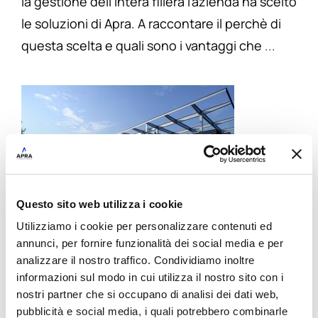
la gestione dell’intera filiera l’azienda ha scelto
le soluzioni di Apra. A raccontare il perchè di
questa scelta e quali sono i vantaggi che
...
Questo sito web utilizza i cookie
Utilizziamo i cookie per personalizzare contenuti ed
annunci, per fornire funzionalità dei social media e per
Feudi di San Gregorio e Apra: quando
analizzare il nostro traffico. Condividiamo inoltre
informazioni sul modo in cui utilizza il nostro sito con i
la sapienza millenaria incontra la
nostri partner che si occupano di analisi dei dati web,
pubblicità e social media, i quali potrebbero combinarle
digital transformation